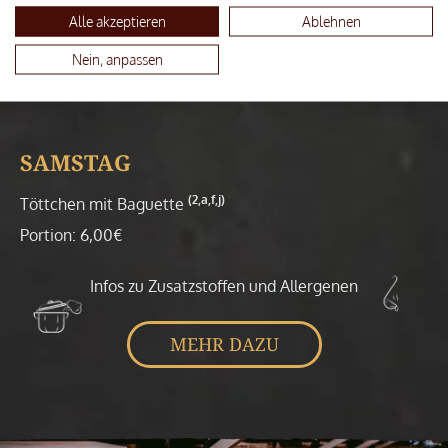
(2,a,c,f,j)
Heringsstipp mit Ofenkartoffeln
Alle akzeptieren
Ablehnen
Portion: 8,90€
Nein, anpassen
SAMSTAG
(2,a,f,j)
Töttchen mit Baguette
Portion: 6,00€
Infos zu Zusatzstoffen und Allergenen
MEHR DAZU