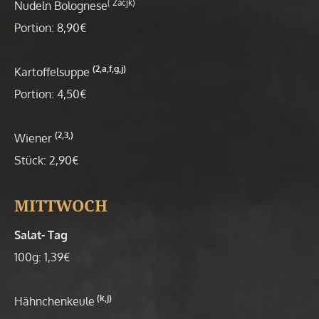
( 2acjk)
Nudeln Bolognese
Portion: 8,90€
(2,a,f,g,j)
Kartoffelsuppe
Portion: 4,50€
(2,3,)
Wiener
Stück: 2,90€
MITTWOCH
Salat- Tag
100g: 1,39€
(k,j)
Hähnchenkeule