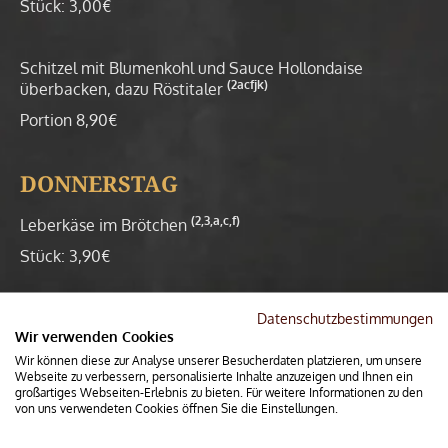
Stück: 3,00€
Schitzel mit Blumenkohl und Sauce Hollondaise
(2acfjk)
überbacken, dazu Röstitaler
Portion 8,90€
DONNERSTAG
(2,3,a,c,f)
Leberkäse im Brötchen
Stück: 3,90€
(2,a,c,j,k)
Spätzle Gyros Auflauf
Datenschutzbestimmungen
Wir verwenden Cookies
Portion: 8,90€
Wir können diese zur Analyse unserer Besucherdaten platzieren, um unsere
Webseite zu verbessern, personalisierte Inhalte anzuzeigen und Ihnen ein
großartiges Webseiten-Erlebnis zu bieten. Für weitere Informationen zu den
FREITAG
von uns verwendeten Cookies öffnen Sie die Einstellungen.